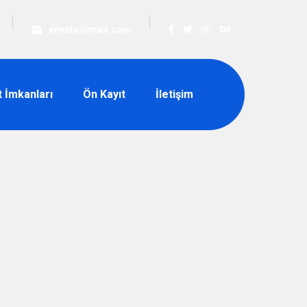
envato@mail.com
t İmkanları
Ön Kayıt
İletişim