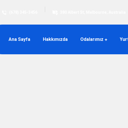
(678) 345-3456
380 Albert St, Melbourne, Australia
Ana Sayfa
Hakkımızda
Odalarımız
Yur